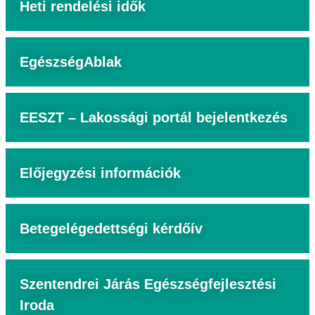
Heti rendelési idők
EgészségAblak
EESZT – Lakossági portál bejelentkezés
Előjegyzési információk
Betegelégedettségi kérdőív
Szentendrei Járás Egészségfejlesztési
Iroda