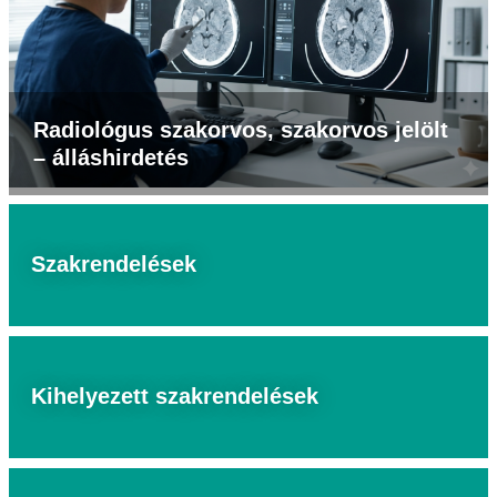
Radiológus szakorvos, szakorvos jelölt
– álláshirdetés
Szakrendelések
Kihelyezett szakrendelések