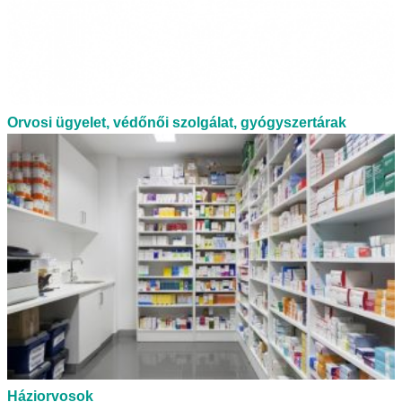
Orvosi ügyelet, védőnői szolgálat, gyógyszertárak
Háziorvosok