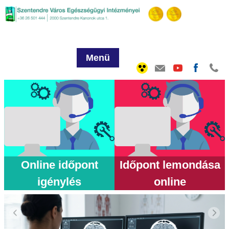
Menü
Online időpont
Időpont lemondása
igénylés
online