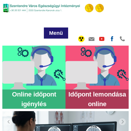
Menü
Online időpont
Időpont lemondása
igénylés
online