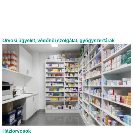
Orvosi ügyelet, védőnői szolgálat, gyógyszertárak
Háziorvosok