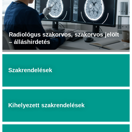
Radiológus szakorvos, szakorvos jelölt
– álláshirdetés
Szakrendelések
Kihelyezett szakrendelések