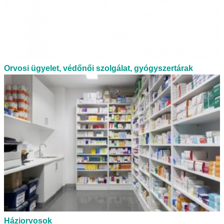
Orvosi ügyelet, védőnői szolgálat, gyógyszertárak
Háziorvosok