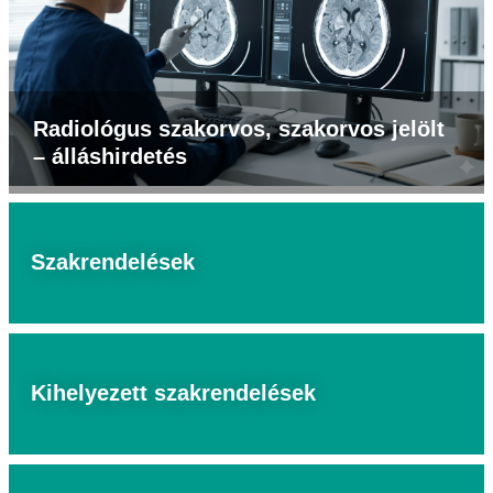
Radiológus szakorvos, szakorvos jelölt
– álláshirdetés
Szakrendelések
Kihelyezett szakrendelések