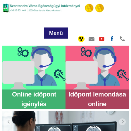
Menü
Online időpont
Időpont lemondása
igénylés
online