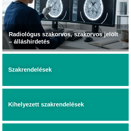
Radiológus szakorvos, szakorvos jelölt
– álláshirdetés
Szakrendelések
Kihelyezett szakrendelések