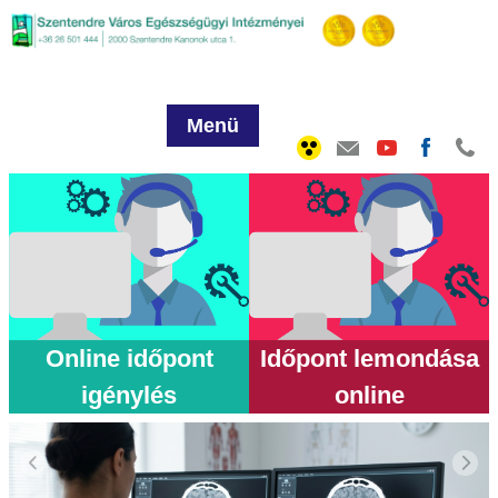
Menü
Online időpont
Időpont lemondása
igénylés
online