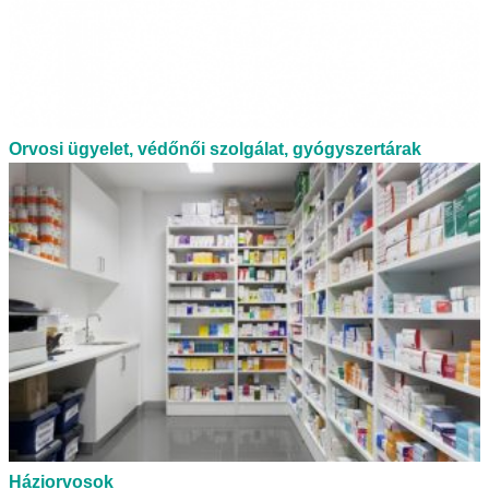
Orvosi ügyelet, védőnői szolgálat, gyógyszertárak
Háziorvosok