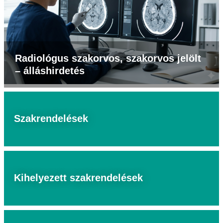
Radiológus szakorvos, szakorvos jelölt
– álláshirdetés
Szakrendelések
Kihelyezett szakrendelések