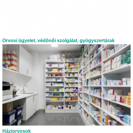
Orvosi ügyelet, védőnői szolgálat, gyógyszertárak
Háziorvosok