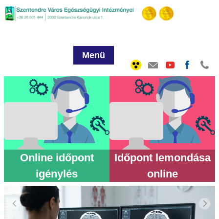
Menü
Online időpont
Időpont lemondása
igénylés
online