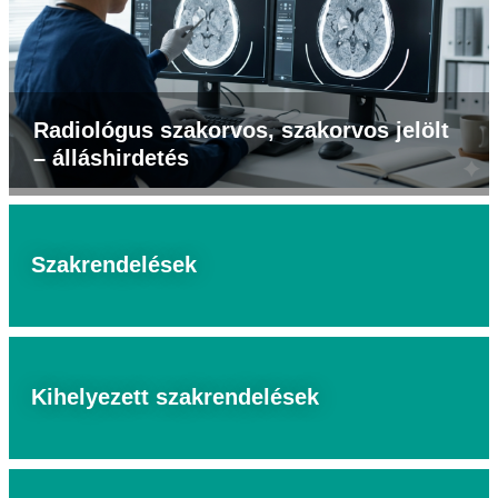
Radiológus szakorvos, szakorvos jelölt
– álláshirdetés
Szakrendelések
Kihelyezett szakrendelések