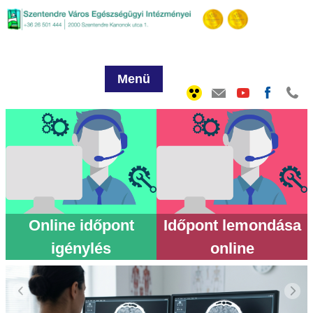
Menü
Online időpont
Időpont lemondása
igénylés
online