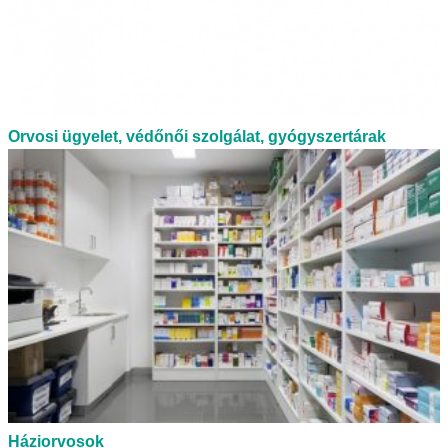
Orvosi ügyelet, védőnői szolgálat, gyógyszertárak
Háziorvosok