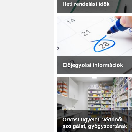
Heti rendelési idők
Előjegyzési információk
Orvosi ügyelet, védőnői
szolgálat, gyógyszertárak