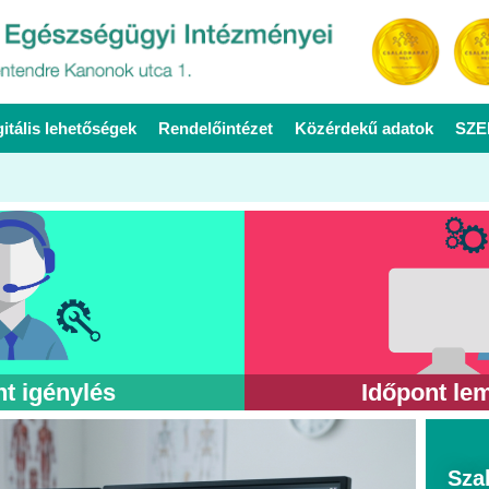
gitális lehetőségek
Rendelőintézet
Közérdekű adatok
SZE
t igénylés
Időpont le
Sza