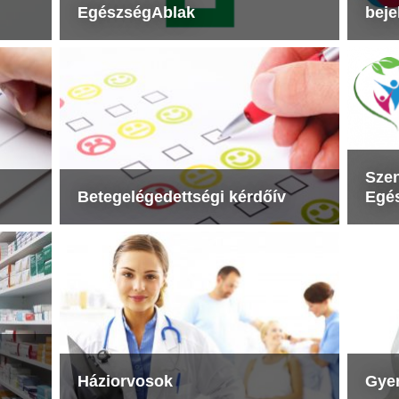
EgészségAblak
beje
Szen
Betegelégedettségi kérdőív
Egés
Háziorvosok
Gye