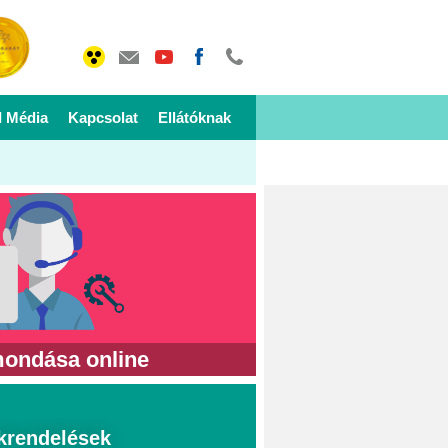
I Média
Kapcsolat
Ellátóknak
mondása online
krendelések