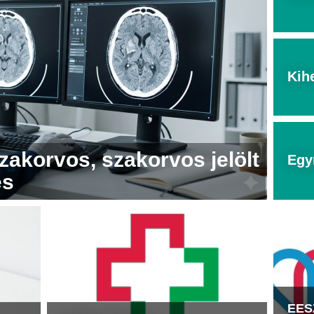
Kih
zakorvos, szakorvos jelölt
Egy
és
EESZ