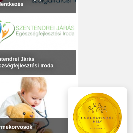
lentkezés
tendrei Járás
zségfejlesztési Iroda
rmekorvosok