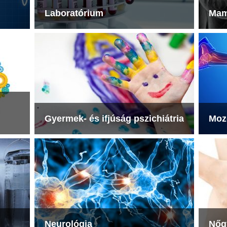
Laboratórium
Mam
Gyermek- és ifjúság pszichiátria
Mozg
Neurológia
Nőg