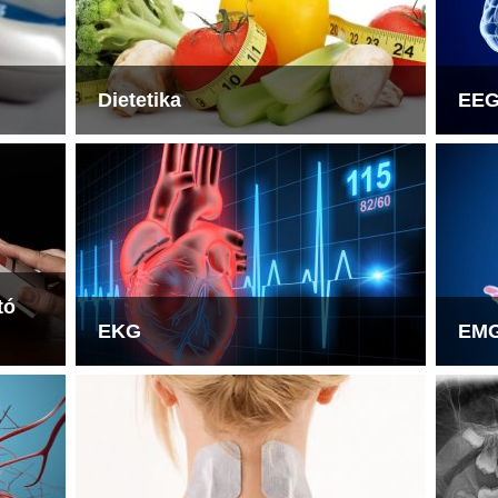
Dietetika
EE
tó
EKG
EM