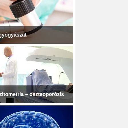
gyógyászat
itometria – oszteoporózis