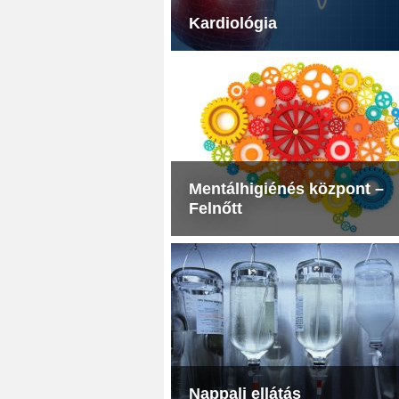
Kardiológia
Mentálhigiénés központ –
Felnőtt
Nappali ellátás