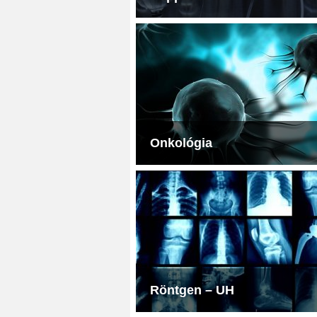
Onkológia
Röntgen – UH