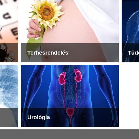
Terhesrendelés
Tüd
Urológia