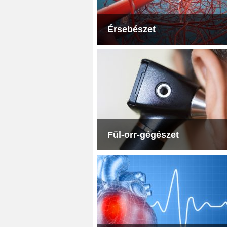
Érsebészet
Fül-orr-gégészet