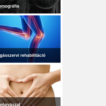
mográfia
ásszervi rehabilitáció
yógyászat