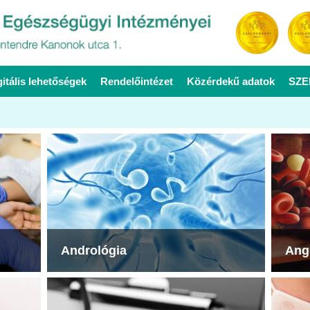
gitális lehetőségek
Rendelőintézet
Közérdekű adatok
SZE
Andrológia
Ang