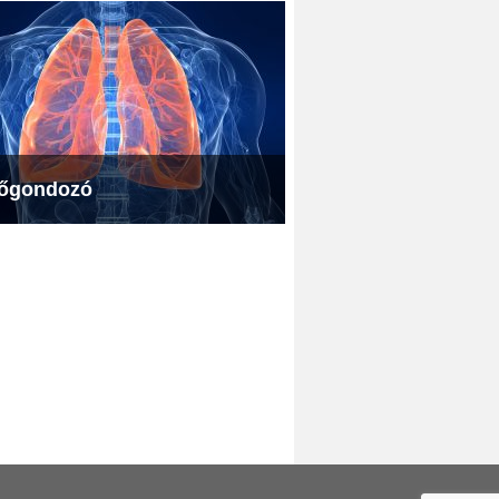
őgondozó