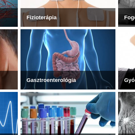
Fizioterápia
Fog
Gasztroenterológia
Gyó