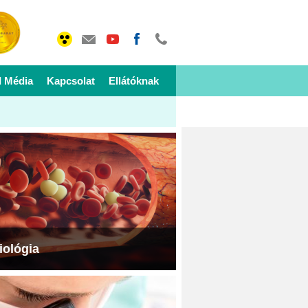
I Média
Kapcsolat
Ellátóknak
iológia