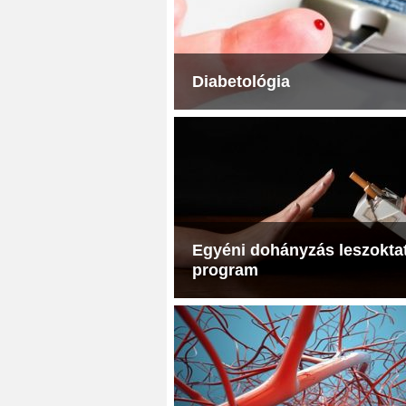
Diabetológia
Egyéni dohányzás leszokta
program