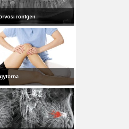
orvosi röntgen
gytorna