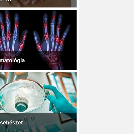
matológia
jsebészet