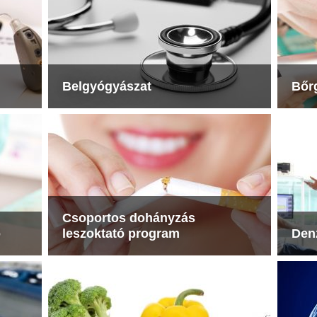
Belgyógyászat
Bőr
Csoportos dohányzás
ó
leszoktató program
Denz