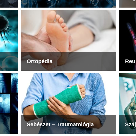
Ortopédia
Reu
Sebészet – Traumatológia
Szá