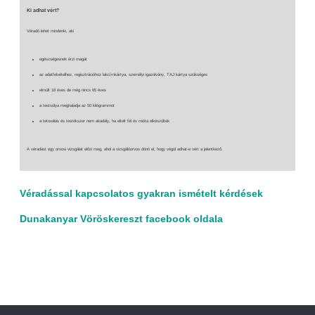
Ki adhat vért?
Véradó lehet mindenki, aki
egészségesnek érzi magát
az adatfelvételhez, regisztrációhoz lakcímkártya, személyi igazolvány, TAJ kártya szükséges
elmúlt 18 éves de még nincs 65 éves
a testsúlya meghaladja az 50 kilógrammot
a tetoválás és testékszer nem akadály, ha eltelt fél év mióta elkészültek
A véradást egy orvosi vizsgálat előzi meg, ahol a vizsgálóorvos dönti el, hogy végül adhat-e vért a jelentkező.
Véradással kapcsolatos gyakran ismételt kérdések
Dunakanyar Vöröskereszt facebook oldala