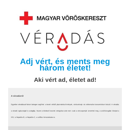
Adj vért, és ments meg
három életet!
Aki vért ad, életet ad!
A véradásról
Egyetlen véradással három betegen segíthet: a levett vérből plazmakészítmények, vörösvérsejt- és vérlemezke koncentrátum készül. A véradás
a véradó egészségét is szolgálja, hiszen a kötelező tesztek elvégzése után nem csak a vércsoportját ismerheti meg, a szűrővizsgálat kiterjed a
HIV, a Hepatitis-B, a Hepatitis-C, a szifilisz kimutatására is.