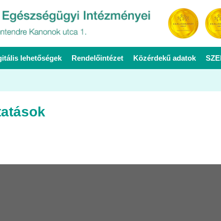
gitális lehetőségek
Rendelőintézet
Közérdekű adatok
SZE
tatások