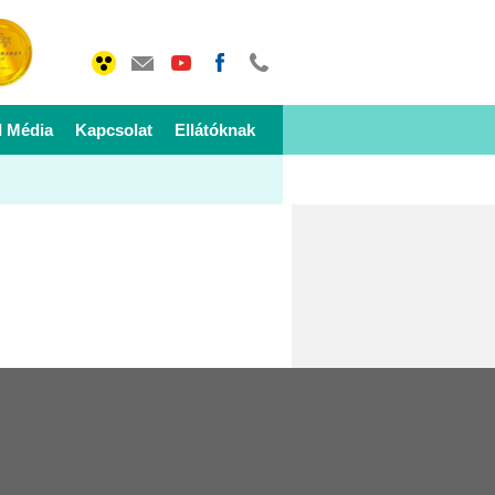
I Média
Kapcsolat
Ellátóknak