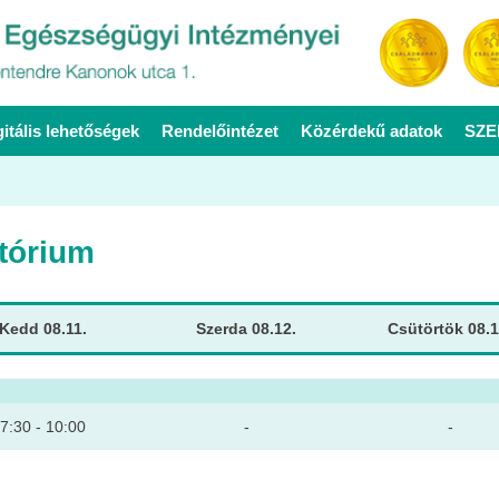
gitális lehetőségek
Rendelőintézet
Közérdekű adatok
SZE
atórium
Kedd 08.11.
Szerda 08.12.
Csütörtök 08.1
7:30 - 10:00
-
-