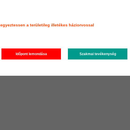
egyeztessen a területileg illetékes háziorvossal