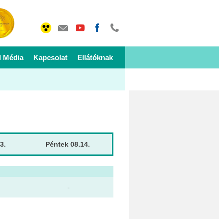
I Média
Kapcsolat
Ellátóknak
3.
Péntek 08.14.
Hétfő 08.17.
Laboratórium Tahitótfalu
-
-