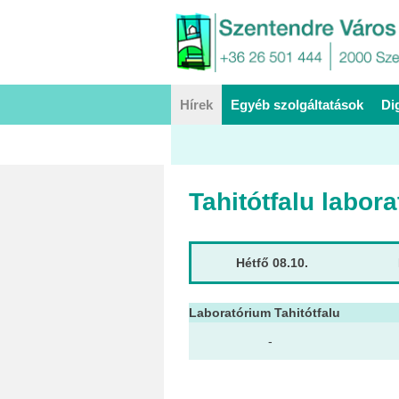
Hírek
Egyéb szolgáltatások
Di
Tahitótfalu labor
Hétfő 08.10.
Laboratórium Tahitótfalu
-