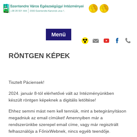
Menü
RÖNTGEN KÉPEK
Tisztelt Páciensek!
2024. január 8-tól elérhetővé vált az Intézményünkben
készült röntgen képeknek a digitális letöltése!
Ehhez semmi mást nem kell tenniük, mint a betegirányításon
megadniuk az email címüket! Amennyiben már a
rendszerünkbe szerepel email címe, vagy már regisztrált
felhasználója a FőnixWebnek, nincs egyéb teendője.