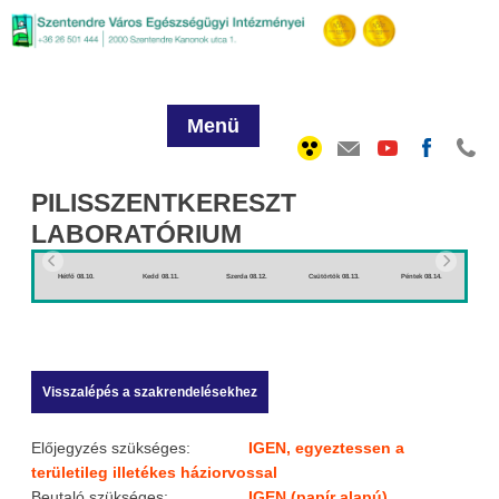
Menü
PILISSZENTKERESZT
LABORATÓRIUM
Hétfő 08.10.
Kedd 08.11.
Szerda 08.12.
Csütörtök 08.13.
Péntek 08.14.
H
Előjegyzés szükséges:
IGEN, egyeztessen a
területileg illetékes háziorvossal
Beutaló szükséges:
IGEN (papír alapú)