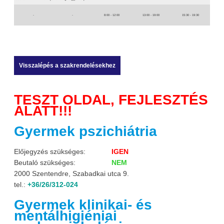
-
-
8:00 - 12:00
13:00 - 19:00
15:30 - 19:30
TESZT OLDAL, FEJLESZTÉS
ALATT!!!
Gyermek pszichiátria
Előjegyzés szükséges:
IGEN
Beutaló szükséges:
NEM
2000 Szentendre, Szabadkai utca 9.
tel.:
+36/26/312-024
Gyermek klinikai- és
mentálhigiéniai