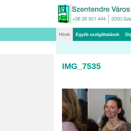
Hírek
Egyéb szolgáltatások
Di
IMG_7535