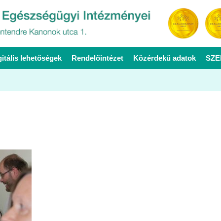
gitális lehetőségek
Rendelőintézet
Közérdekű adatok
SZE