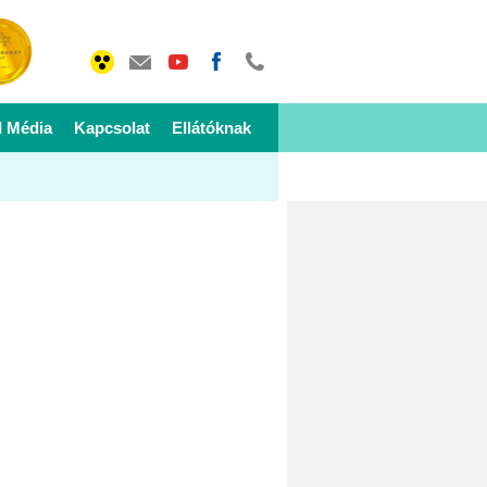
I Média
Kapcsolat
Ellátóknak