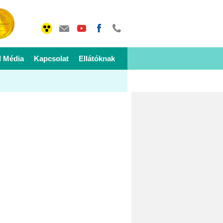
I Média
Kapcsolat
Ellátóknak