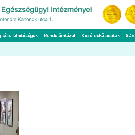
gitális lehetőségek
Rendelőintézet
Közérdekű adatok
SZE