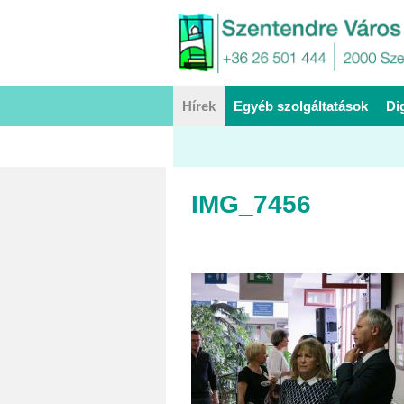
Hírek
Egyéb szolgáltatások
Di
IMG_7456