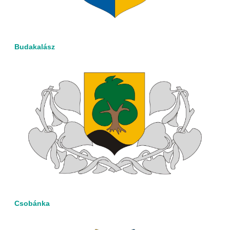
Budakalász
Csobánka